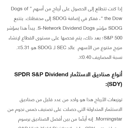
إذا كنت تتطلع إلى الحصول على أرباح من أسهم ” Dogs of
the Dow “، ففكر في إضافة SDOG إلى محفظتك. يتتبع
SDOG مؤشر S-Network Dividend Dogs. يبدأ هذا بمؤشر
S&P 500؛ بعد ذلك، يتم فحصها على مستوى القطاع لإنشاء
مزيج متنوع من الأسهم. عائد SEC لـ SDOG هو 5.31٪.
نسبة المصاريف 0.40٪.
أنواع صناديق الاستثمار
SPDR S&P Dividend
(SDY):
توزيعات الأرباح هذا هو واحد من عدد قليل من صناديق
الاستثمار المتداولة التي حصلت على تصنيف خمس نجوم من
Morningstar. إنه أيضًا من بين أفضل الصناديق برسوم
معقولة. يتتبع SDY مؤشر S&P High Yield Dividend