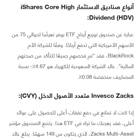
أنواع صناديق الاستثمار
iShares Core High
Dividend (HDV):
عبارة عن صندوق توزيع أرباح ETF يوفر تعرضًا لحوالي 75 من
الأسهم الأمريكية التي تدفع أرباحًا. وفقًا للشركة الأم
BlackRock، فقد “تم فحصهم جميعًا للتأكد من صحتهم
المالية”. عائد الشركة السعودية للكهرباء هو 4.67٪؛ نسبة
المصاريف منخفضة 0.08٪.
Invesco Zacks متعدد الأصول الدخل (CVY):
إذا كنت لا تمانع في دفع نفقات أعلى للحصول على عوائد
أعلى، فقد يعجبك ما تراه في ETF هذا. يتتبع الصندوق مؤشر
Zacks Multi-Asset، الذي يتكون من 149 سهمًا. يبلغ عائد