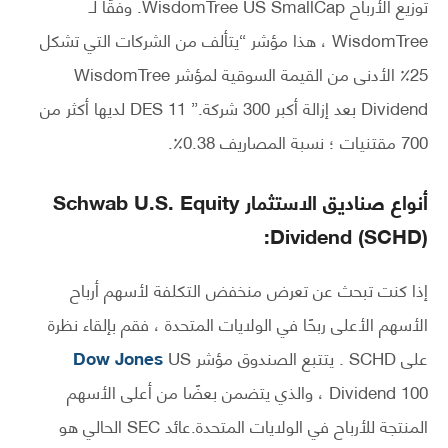
توزيع الأرباح WisdomTree US SmallCap. وفقًا لـ
WisdomTree ، هذا مؤشر “يتألف من الشركات التي تشكل
25٪ الأدنى من القيمة السوقية لمؤشر WisdomTree
Dividend بعد إزالة أكبر 300 شركة.” 11 DES لديها أكثر من
700 مقتنيات ؛ نسبة المصاريف 0.38٪.
أنواع صناديق الاستثمار
Schwab U.S. Equity
Dividend (SCHD):
إذا كنت تبحث عن تعرض منخفض التكلفة لأسهم أرباح
الأسهم الأعلى ربحًا في الولايات المتحدة ، فقم بإلقاء نظرة
على SCHD . يتتبع الصندوق مؤشر
US
Dow ​​Jones
Dividend 100 ، والذي يتضمن بعضًا من أعلى الأسهم
المنتجة للأرباح في الولايات المتحدة.عائد SEC الحالي هو