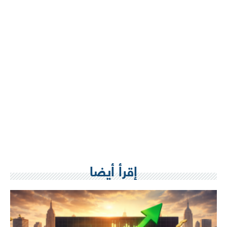
إقرأ أيضا