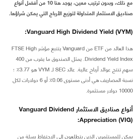
مع ذلك، وبدون ترتيب معين، يوجد هنا 10 من أفضل أنواع
صناديق الاستثمار المتداولة لتوزيع الأرباح التي يمكن شراؤها.
Vanguard High Dividend Yield (VYM):
هذا العائد من ETF من Vanguard يتتبع مؤشر FTSE High
Dividend Yield Index. يمثل الصندوق ما يقرب من 400
سهم تنتج عوائد أرباح عالية. عائد SEC لـ VYM هو 3.77٪ ؛
نسبة المصاريف هي أدنى مستوى 0.06٪ أو 6 دولارات لكل
10000 دولار مستثمرة.
أنواع صناديق الاستثمار
Vanguard Dividend
Appreciation (VIG):
يمكن للمستثمرين الذين يتطلعون إلى الاحتفاظ بسلة من