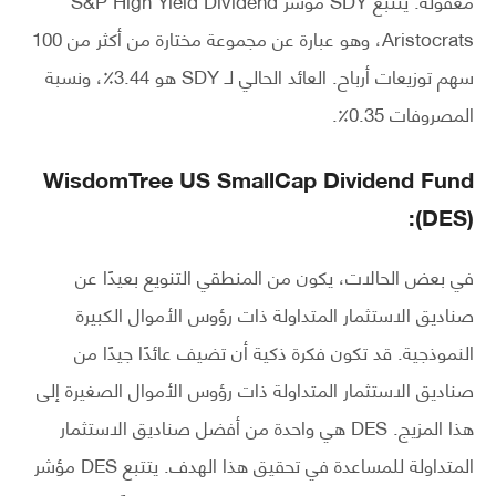
Aristocrats، وهو عبارة عن مجموعة مختارة من أكثر من 100
سهم توزيعات أرباح. العائد الحالي لـ SDY هو 3.44٪، ونسبة
المصروفات 0.35٪.
WisdomTree US SmallCap Dividend Fund
(DES):
في بعض الحالات، يكون من المنطقي التنويع بعيدًا عن
صناديق الاستثمار المتداولة ذات رؤوس الأموال الكبيرة
النموذجية. قد تكون فكرة ذكية أن تضيف عائدًا جيدًا من
صناديق الاستثمار المتداولة ذات رؤوس الأموال الصغيرة إلى
هذا المزيج. DES هي واحدة من أفضل صناديق الاستثمار
المتداولة للمساعدة في تحقيق هذا الهدف. يتتبع DES مؤشر