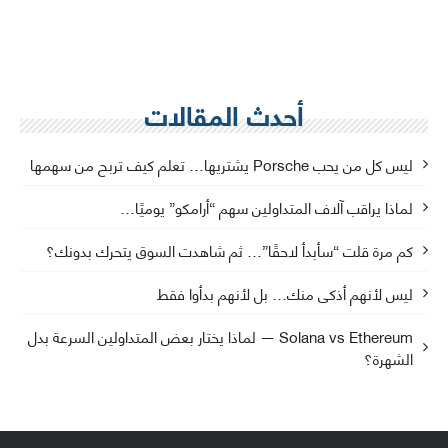
أحدث المقالات
ليس كل من يحب Porsche يشتريها… تعلم كيف تربح من سهمها
لماذا يراقب آلاف المتداولين سهم “أرامكو” يوميًا…
كم مرة قلت “سأبدأ لاحقًا”… ثم شاهدت السوق يتحرك بدونك؟
ليس لأنهم أذكى منك… بل لأنهم بدأوا فقط
Solana vs Ethereum — لماذا يختار بعض المتداولين السرعة بدل
الشهرة؟