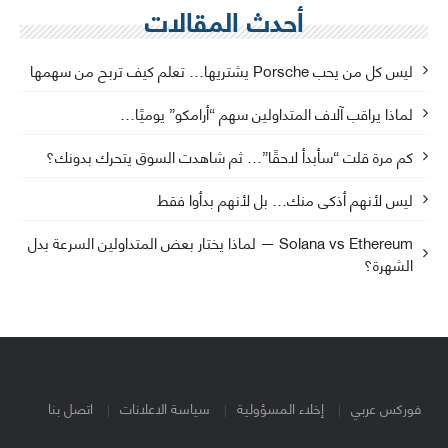
أحدث المقالات
ليس كل من يحب Porsche يشتريها… تعلم كيف تربح من سهمها
لماذا يراقب آلاف المتداولين سهم “أرامكو” يوميًا…
كم مرة قلت “سأبدأ لاحقًا”… ثم شاهدت السوق يتحرك بدونك؟
ليس لأنهم أذكى منك… بل لأنهم بدأوا فقط
Solana vs Ethereum — لماذا يختار بعض المتداولين السرعة بدل
الشهرة؟
فوركس عربي
إخلاء المسؤولية
سياسة الاعلانات
اتصل بنا