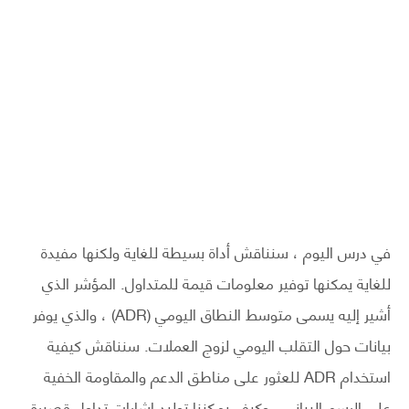
في درس اليوم ، سنناقش أداة بسيطة للغاية ولكنها مفيدة
للغاية يمكنها توفير معلومات قيمة للمتداول. المؤشر الذي
أشير إليه يسمى متوسط النطاق اليومي (ADR) ، والذي يوفر
بيانات حول التقلب اليومي لزوج العملات. سنناقش كيفية
استخدام ADR للعثور على مناطق الدعم والمقاومة الخفية
على الرسم البياني ، وكيف يمكننا توليد إشارات تداول قصيرة