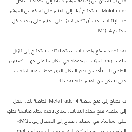
Metatrader ، ستحتاج أولاً إلى العثور على نسخة من المؤشر
عبر الإنترنت. يجب أن تكون قادرًا على العثور على واحد داخل
مجتمع MQL4.
بعد تحديد موقع واحد يناسب متطلباتك ، ستحتاج إلى تنزيل
ملف .mql للمؤشر ، وحفظه في مكان ما على جهاز الكمبيوتر
الخاص بك. تأكد من تذكر المكان الذي حفظت فيه الملف ،
حتى تتمكن من العثور عليه بعد ذلك.
ثم تحتاج إلى فتح منصة MetaTrader 4 الخاصة بك. انتقل
إلى ملف> فتح مجلد البيانات. سترى نافذة مجلد قياسية تظهر
على الشاشة. في المجلد ، تحتاج إلى الانتقال إلى MQL>
المؤشرات. هذا هو المكان الذي ستسقط فيه ملف .mql