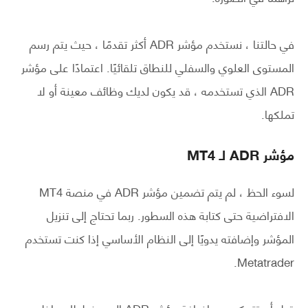
في حالتنا ، نستخدم مؤشر ADR أكثر تقدمًا ، حيث يتم رسم
المستوى العلوي والسفلي للنطاق تلقائيًا. اعتمادًا على مؤشر
ADR الذي تستخدمه ، قد يكون لديك وظائف معينة أو لا
تملكها.
مؤشر ADR لـ MT4
لسوء الحظ ، لم يتم تضمين مؤشر ADR في منصة MT4
الافتراضية حتى كتابة هذه السطور. ربما تحتاج إلى تنزيل
المؤشر وإضافته يدويًا إلى النظام الأساسي إذا كنت تستخدم
Metatrader.
قبل أن تتمكن من إضافة مؤشر ADR إلى مخططك داخل