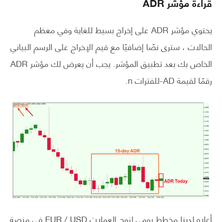
قراءة مؤشر ADR
يحتوي مؤشر ADR على إخراج بسيط للغاية وفي معظم
الحالات ، سترى نصًا إضافيًا مع قيم الإخراج على الرسم البياني
الخاص بك بعد تطبيق المؤشر. يجب أن يعرض لك مؤشر ADR
رقمًا لقيمة AD-للفترات n.
أعلاه لدينا مخطط يومي لزوج العملات EUR / USD في منصة