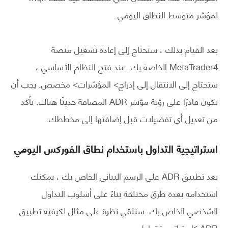
لمؤشر متوسط ​​النطاق اليومي.
بعد القيام بذلك ، ستحتاج إلى إعادة تشغيل منصة
MetaTrader4 الخاصة بك. عند فتح النظام الأساسي ،
ستحتاج إلى الانتقال إلى إدراج> المؤشرات> مخصص. يجب أن
تكون قادرًا على رؤية مؤشر ADR المضافة حديثًا هناك. تأكد
من تعديل أي تفضيلات قبل إضافتها إلى مخططك.
استراتيجية التداول باستخدام نطاق الفوركس اليومي
بعد تطبيق ADR على الرسم البياني الخاص بك ، يمكنك
استخدامه بعدة طرق مختلفة بناءً على أسلوب التداول
الشخصي الخاص بك. سنلقي نظرة على مثال لكيفية تطبيق
ADR كاستراتيجية تداول.