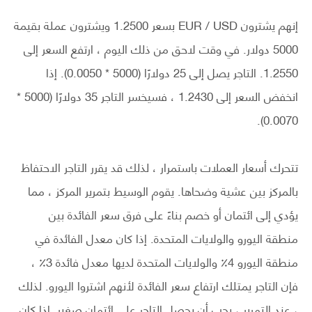
إنهم يشترون EUR / USD بسعر 1.2500 ويشترون عملة بقيمة
5000 دولار. في وقت لاحق من ذلك اليوم ، ارتفع السعر إلى
1.2550. التاجر يصل إلى 25 دولارًا (5000 * 0.0050). إذا
انخفض السعر إلى 1.2430 ، فسيخسر التاجر 35 دولارًا (5000 *
0.0070).
تتحرك أسعار العملات باستمرار ، لذلك قد يقرر التاجر الاحتفاظ
بالمركز بين عشية وضحاها. يقوم الوسيط بتمرير المركز ، مما
يؤدي إلى ائتمان أو خصم بناءً على فرق سعر الفائدة بين
منطقة اليورو والولايات المتحدة. إذا كان معدل الفائدة في
منطقة اليورو 4٪ والولايات المتحدة لديها معدل فائدة 3٪ ،
فإن التاجر يمتلك ارتفاع سعر الفائدة لأنهم اشتروا اليورو. لذلك
، عند التمرير ، يجب أن يحصل التاجر على ائتمان صغير. إذا كان