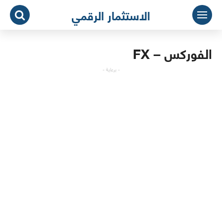
لتجاوز
الاستثمار الرقمي
لى
لمحتوى
الفوركس – FX
- برعاية -