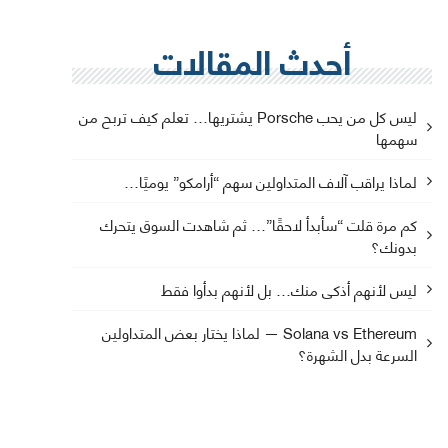
أحدث المقالات
ليس كل من يحب Porsche يشتريها… تعلم كيف تربح من
سهمها
لماذا يراقب آلاف المتداولين سهم “أرامكو” يوميًا…
كم مرة قلت “سأبدأ لاحقًا”… ثم شاهدت السوق يتحرك
بدونك؟
ليس لأنهم أذكى منك… بل لأنهم بدأوا فقط
Solana vs Ethereum — لماذا يختار بعض المتداولين
السرعة بدل الشهرة؟