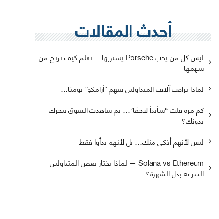
أحدث المقالات
ليس كل من يحب Porsche يشتريها… تعلم كيف تربح من
سهمها
لماذا يراقب آلاف المتداولين سهم “أرامكو” يوميًا…
كم مرة قلت “سأبدأ لاحقًا”… ثم شاهدت السوق يتحرك
بدونك؟
ليس لأنهم أذكى منك… بل لأنهم بدأوا فقط
Solana vs Ethereum — لماذا يختار بعض المتداولين
السرعة بدل الشهرة؟