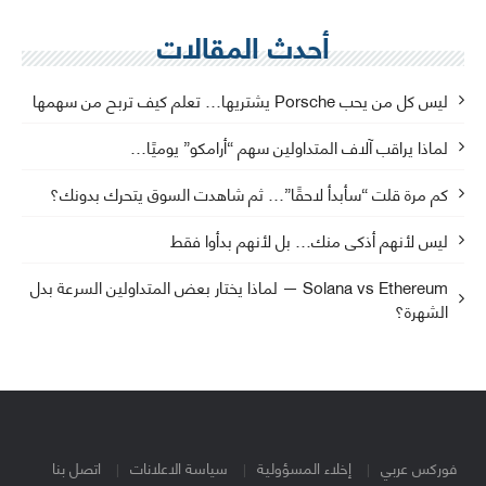
أحدث المقالات
ليس كل من يحب Porsche يشتريها… تعلم كيف تربح من سهمها
لماذا يراقب آلاف المتداولين سهم “أرامكو” يوميًا…
كم مرة قلت “سأبدأ لاحقًا”… ثم شاهدت السوق يتحرك بدونك؟
ليس لأنهم أذكى منك… بل لأنهم بدأوا فقط
Solana vs Ethereum — لماذا يختار بعض المتداولين السرعة بدل
الشهرة؟
فوركس عربي
إخلاء المسؤولية
سياسة الاعلانات
اتصل بنا