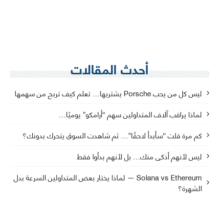
أحدث المقالات
ليس كل من يحب Porsche يشتريها… تعلم كيف تربح من سهمها
لماذا يراقب آلاف المتداولين سهم “أرامكو” يوميًا…
كم مرة قلت “سأبدأ لاحقًا”… ثم شاهدت السوق يتحرك بدونك؟
ليس لأنهم أذكى منك… بل لأنهم بدأوا فقط
Solana vs Ethereum — لماذا يختار بعض المتداولين السرعة بدل
الشهرة؟