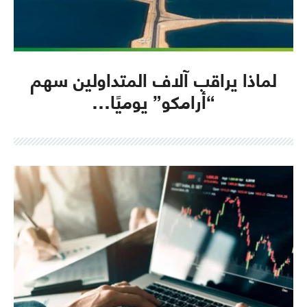
لماذا يراقب آلاف المتداولين سهم
“أرامكو” يوميًا…