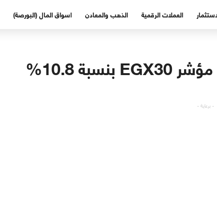
استثمار
العملات الرقمية
الذهب والمعادن
اسواق المال (البورصة)
تراجع أرباح أكبر 24 شركة على مؤشر EGX30 بنسبة 10.8%
- برعاية -