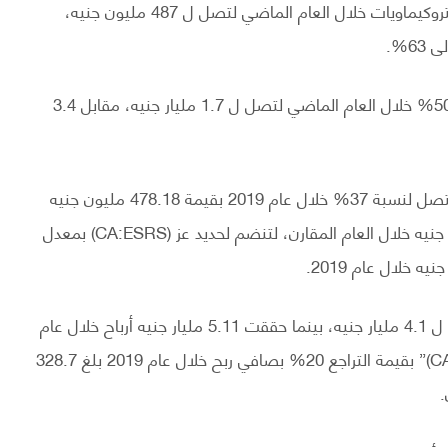
وانخضت أرباح سيدي كرير للبتروكيماويات (CA:SKPC) للبتروكيماويات خلال العام الماضي لتصل ل 487 مليون جنيه،
وأيضاً سجلت شركة “إعمار مصر للتنمية” إنخفاض بنسبة 50% خلال العام الماضي لتصل ل 1.7 مليار جنيه، مقابل 3.4
وواصلت خسائر شركة الحديد والصلب المصرية في النمو لتصل لنسبة 37% خلال عام 2019 بقيمة 478.18 مليون جنيه
خسائر خلال عام 2019، مقابل خسائر بلغت 348.28 مليون جنيه خلال العام المقارن، لتنضم لحديد عز (CA:ESRS) بمعدل
وهبطت أرباح شركة السويدي إليكتريك بنسبة 20% لتصل ل 4.1 مليار جنيه، بينما حققت 5.11 مليار جنيه أرباح خلال عام
2018، وشاركها شركة “جهينة للصناعات الغذائية (CA:JUFO)” بقيمة التراجع 20% بصافي ربح خلال عام 2019 بلغ 328.7