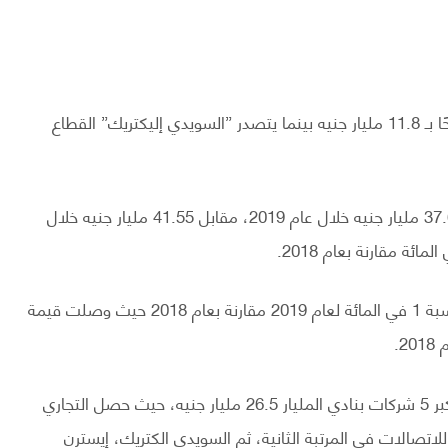
(CA:COMI)” يعد الأعلى ربحًا بـ 11.8 مليار جنيه بينما يتصدر ”السويدي إليكتريك” القطاع
37.65 مليار جنيه خلال عام 2019، مقابل 41.55 مليار جنيه خلال
سجلت معظم الشركات خسائر بسيطة من قيمة الأرباح بنسبة 1 في المائة لعام 2019 مقارنة بعام 2018 حيث وصلت قيمة
ووفقا لحسابات “البورصة” بلغت قيمة الأرباح المجمعة لأكبر 5 شركات بنادي المليار 26.5 مليار جنيه، حيث حصل التجاري
للاتصالات في المرتبة الثانية، ثم السويدي الكتريك، إيسترن