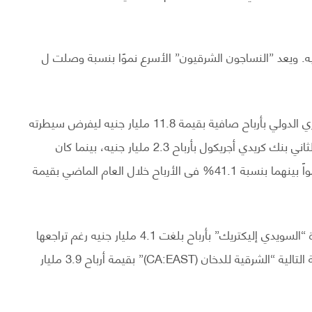
 3 مقاعد بالقائمة بقيمة 15.3 مليار جنيه. ويعد ”النساجون الشرقيون” الأسرع نموًا بنسبة وصلت ل
وتصدر القطاع البنكي القائمة بـ 3 بنوك بقيادة البنك التجاري الدولي بأرباح صافية بقيمة 11.8 مليار جنيه ليفرض سيطرته
على سوق مال المصري خلال عام 2019، وجاء في المركز الثاني بنك كريدي أجريكول بأرباح 2.3 مليار جنيه، بينما كان
“مصرف أبو ظبي الإسلامي – مصر (CA:ADIB)” الأكثر نمواً بينهما بنسبة 41.1% فى الأرباح خلال العام الماضي بقيمة
وتعددت الشركات الصناعية بداخل القائمة وجاء في الصدارة “السويدي إليكتريك” بأرباح بلغت 4.1 مليار جنيه رغم تراجعها
بنسبة 20% خلال 2019 بالمقارنة بعام 2018، وجاء بالمرتبة التالية “الشرقية للدخان (CA:EAST)” بقيمة أرباح 3.9 مليار