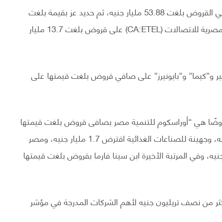
وجاء فى المرتبة الثانية شركة “القلعة القابضة” بقيمة صافي القروض بلغت 53.88 مليار جنيه، ثم حديد عز بقيمة بلغت
30.4 مليار جنيه خلال نفس الفترة، بينما حصلت الشركة المصرية للاتصالات (CA:ETEL) على قروض بلغت 13.7 مليار
و”كيما” و”بايونيرز” على صافي قروض بلغت قيمتها على
في قائمة الأكثر قروضًا هي “أوراسكوم للتنمية مصر بصافى قروض بلغت قيمتها
2.3 مليار جنيه، والسويدى اليكتريك حصل على 2 مليار جنيه، وجهينة للصناعات الغذائية اقترض 1.7 مليار جنيه، ومصر
سكان والتعمير بصافي قروض بلغت 1.6 مليار جنيه، وفي المرتبة الأخيرة ابن سينا فارما بقروض بلغت قيمتها