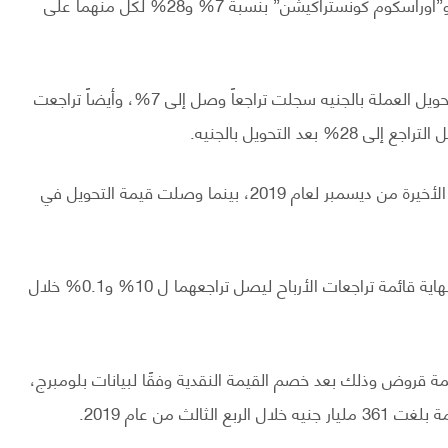
وتراجعت أرباح كل من شركتي“القابضة الكويتية المصرية” و”أوراسكوم كونستراكيشن” بنسبة 7% و28% لكل منهما على
بينما زادت أرباح الشركة القابضة الكويتية بالدولار، ولكن بتحويل العملة بالجنيه سجلت تراجعاً وصل إلى 7%، وأيضاً تراجعت
بلغت قيمة التحويل 15.98 جنيه للدولار وذلك خلال الفترة الأخيرة من ديسمبر لعام 2019، بينما وصلت قيمة التحويل في
وحصلت “مدينة نصر للإسكان” و”بالم هيلز للتعمير” على نهاية قائمة تراجعات الأرباح ليصل تراجعهما ل 10% و0.1% خلال
كات مؤشر egx30 على أعلى قيمة قروض وذلك بعد خصم القيمة النقدية وفقًا لبيانات بلومبرج،
 من عام 2019.