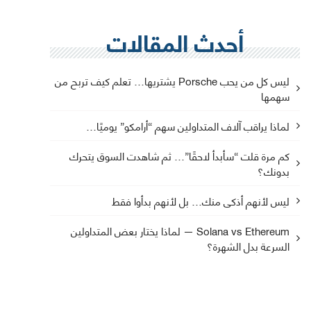
أحدث المقالات
ليس كل من يحب Porsche يشتريها… تعلم كيف تربح من
سهمها
لماذا يراقب آلاف المتداولين سهم “أرامكو” يوميًا…
كم مرة قلت “سأبدأ لاحقًا”… ثم شاهدت السوق يتحرك
بدونك؟
ليس لأنهم أذكى منك… بل لأنهم بدأوا فقط
Solana vs Ethereum — لماذا يختار بعض المتداولين
السرعة بدل الشهرة؟