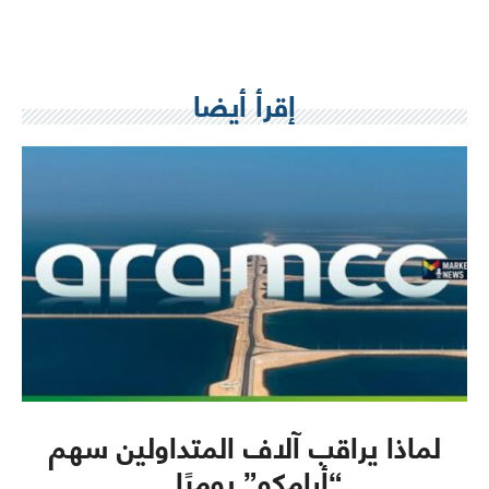
إقرأ أيضا
لماذا يراقب آلاف المتداولين سهم
“أرامكو” يوميًا…