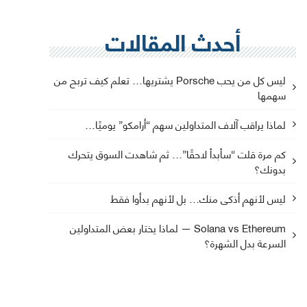
أحدث المقالات
ليس كل من يحب Porsche يشتريها… تعلم كيف تربح من
سهمها
لماذا يراقب آلاف المتداولين سهم “أرامكو” يوميًا…
كم مرة قلت “سأبدأ لاحقًا”… ثم شاهدت السوق يتحرك
بدونك؟
ليس لأنهم أذكى منك… بل لأنهم بدأوا فقط
Solana vs Ethereum — لماذا يختار بعض المتداولين
السرعة بدل الشهرة؟