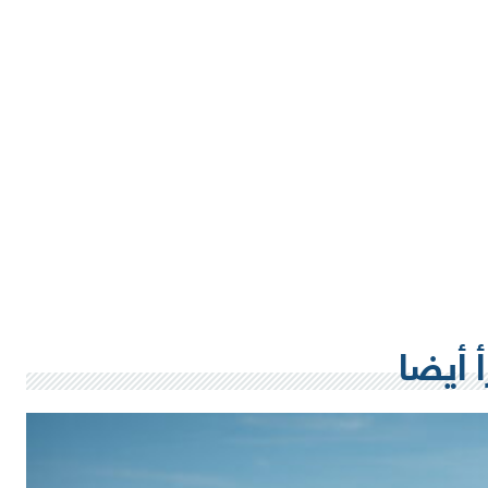
أ أيضا