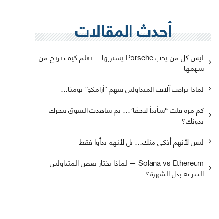
أحدث المقالات
ليس كل من يحب Porsche يشتريها… تعلم كيف تربح من
سهمها
لماذا يراقب آلاف المتداولين سهم “أرامكو” يوميًا…
كم مرة قلت “سأبدأ لاحقًا”… ثم شاهدت السوق يتحرك
بدونك؟
ليس لأنهم أذكى منك… بل لأنهم بدأوا فقط
Solana vs Ethereum — لماذا يختار بعض المتداولين
السرعة بدل الشهرة؟