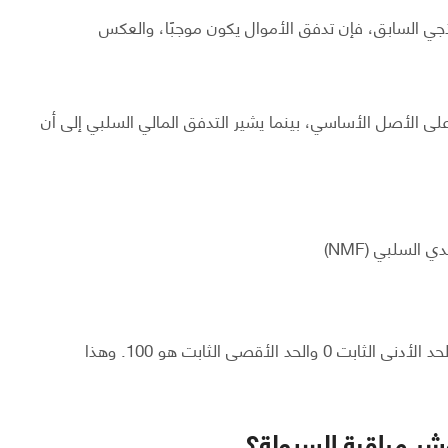
وذجي السابق، فإن تدفق الأموال يكون موجبًا، والعكس
 على الأصل الأساسي، بينما يشير التدفق المالي السلبي إلى أن
الفترة الزمنية الافتراضية للـ MFI هي 14، مع كون الحد الأدنى الثابت 0 والحد الأقصى الثابت هو 100. وهذا
شر مراقبة السيولة؟