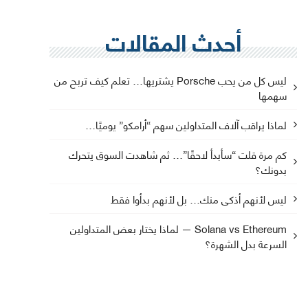
أحدث المقالات
ليس كل من يحب Porsche يشتريها… تعلم كيف تربح من
سهمها
لماذا يراقب آلاف المتداولين سهم “أرامكو” يوميًا…
كم مرة قلت “سأبدأ لاحقًا”… ثم شاهدت السوق يتحرك
بدونك؟
ليس لأنهم أذكى منك… بل لأنهم بدأوا فقط
Solana vs Ethereum — لماذا يختار بعض المتداولين
السرعة بدل الشهرة؟