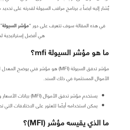
يٌشار إليه ايضاً بـ برنامج مراقب السيولة لقدرته على تحديد
في هذه المقالة سوف تتعرف على دور “
مؤشر السيولة
”
هي أفضل إستراتيجية ل
ما هو مؤشر السيولة mfi؟
مؤشر تدفق السيولة (MFI) هو مؤشر فني 
الأموال المستثمرة في ذلك السند.
يستخدم مؤشر تدفق الأموال (MFI) بيانات الأسعار والحجم لتحديد إشارات ذروة الشراء أو ذروة البيع للأصول.
يمكن استخدامه أيضًا للعثور على الاختلافات التي تحذ
ما الذي يقيسه مؤشر (MFI)؟