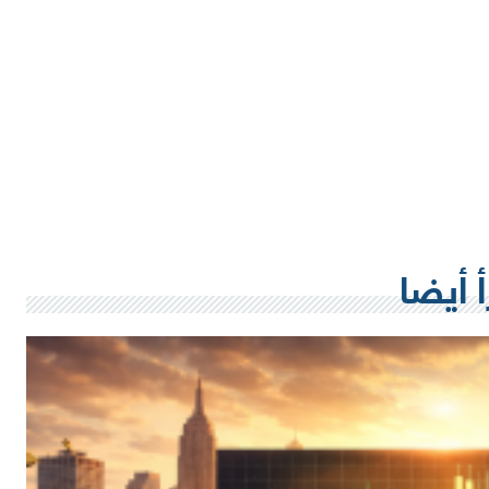
أ أيضا