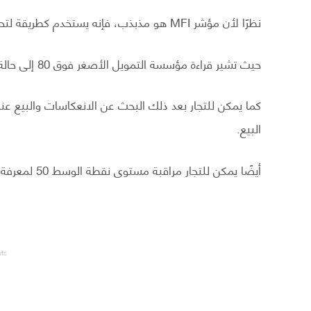
نظرًا لأن مؤشر MFI هو مذبذب، فإنه يستخدم كطريقة لتحديد ظروف ذروة الشراء والبيع في السوق.
حيث تشير قراءة مؤسسة التمويل الأصغر فوق 80 إلى حالة ذروة الشراء والقراءة الأقل من 20 تشير إلى حالة ذروة البيع.
كما يمكن للتجار بعد ذلك البحث عن الانعكاسات والبيع عندم
البيع.
أيضًا يمكن للتجار مراقبة مستوى نقطة الوسط 50 لمعرفة متى يتغير السوق من صعودي إلى هبوطي أو العكس.
nts