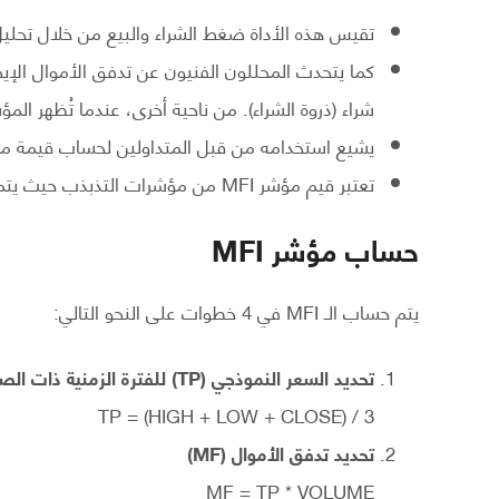
تقيس هذه الأداة ضغط الشراء والبيع من خلال تحليل 
كما يتحدث المحللون الفنيون عن تدفق الأموال ال
شراء (ذروة الشراء). من ناحية أخرى، عندما تُظهر ال
يشيع استخدامه من قبل المتداولين لحساب قيمة مؤ
تعتبر قيم مؤشر MFI من مؤشرات التذبذب حيث يتم تمثيلها بخطوط على مخطط التداول.
حساب مؤشر MFI
يتم حساب الـ MFI في 4 خطوات على النحو التالي:
تحديد السعر النموذجي (TP) للفترة الزمنية ذات الصلة
TP = (HIGH + LOW + CLOSE) / 3
تحديد تدفق الأموال (MF)
MF = TP * VOLUME