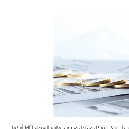
تريد أن تكون على دراية بتحركات السوق؟ سؤال أساسي يجب أن يفكر فيه كل متداول محترف، مؤشر السيولة MFI أو كما