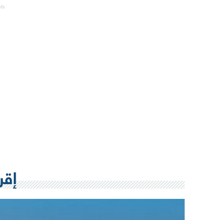
nts
إقر