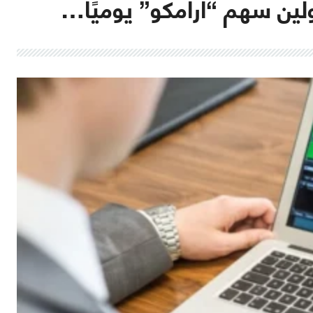
ولين سهم “أرامكو” يوميًا…