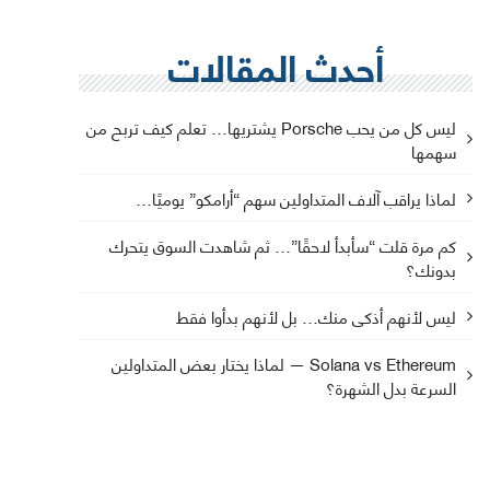
أحدث المقالات
ليس كل من يحب Porsche يشتريها… تعلم كيف تربح من
سهمها
لماذا يراقب آلاف المتداولين سهم “أرامكو” يوميًا…
كم مرة قلت “سأبدأ لاحقًا”… ثم شاهدت السوق يتحرك
بدونك؟
ليس لأنهم أذكى منك… بل لأنهم بدأوا فقط
Solana vs Ethereum — لماذا يختار بعض المتداولين
السرعة بدل الشهرة؟