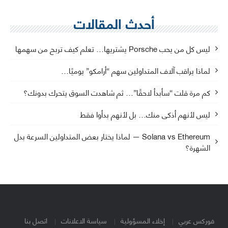
أحدث المقالات
ليس كل من يحب Porsche يشتريها… تعلم كيف تربح من سهمها
لماذا يراقب آلاف المتداولين سهم “أرامكو” يوميًا…
كم مرة قلت “سأبدأ لاحقًا”… ثم شاهدت السوق يتحرك بدونك؟
ليس لأنهم أذكى منك… بل لأنهم بدأوا فقط
Solana vs Ethereum — لماذا يختار بعض المتداولين السرعة بدل
الشهرة؟
فوركس عربي
إخلاء المسؤولية
سياسة الاعلانات
اتصل بنا