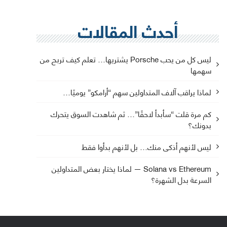
أحدث المقالات
ليس كل من يحب Porsche يشتريها… تعلم كيف تربح من
سهمها
لماذا يراقب آلاف المتداولين سهم “أرامكو” يوميًا…
كم مرة قلت “سأبدأ لاحقًا”… ثم شاهدت السوق يتحرك
بدونك؟
ليس لأنهم أذكى منك… بل لأنهم بدأوا فقط
Solana vs Ethereum — لماذا يختار بعض المتداولين
السرعة بدل الشهرة؟