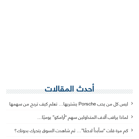
أحدث المقالات
ليس كل من يحب Porsche يشتريها… تعلم كيف تربح من سهمها
لماذا يراقب آلاف المتداولين سهم “أرامكو” يوميًا…
كم مرة قلت “سأبدأ لاحقًا”… ثم شاهدت السوق يتحرك بدونك؟