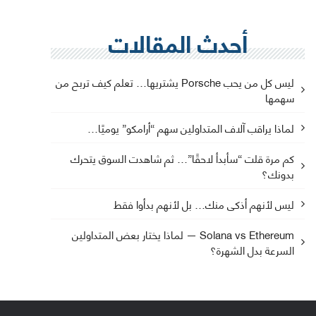
أحدث المقالات
ليس كل من يحب Porsche يشتريها… تعلم كيف تربح من
سهمها
لماذا يراقب آلاف المتداولين سهم “أرامكو” يوميًا…
كم مرة قلت “سأبدأ لاحقًا”… ثم شاهدت السوق يتحرك
بدونك؟
ليس لأنهم أذكى منك… بل لأنهم بدأوا فقط
Solana vs Ethereum — لماذا يختار بعض المتداولين
السرعة بدل الشهرة؟