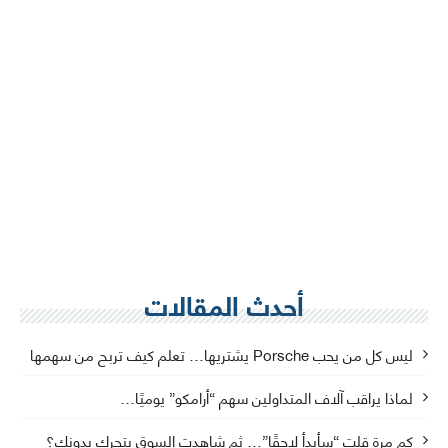
أحدث المقالات
ليس كل من يحب Porsche يشتريها… تعلم كيف تربح من سهمها
لماذا يراقب آلاف المتداولين سهم “أرامكو” يوميًا…
كم مرة قلت “سأبدأ لاحقًا”… ثم شاهدت السوق يتحرك بدونك؟