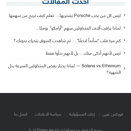
ليس كل من يحب Porsche يشتريها… تعلم كيف تربح من سهمها
لماذا يراقب آلاف المتداولين سهم “أرامكو” يوميًا…
كم مرة قلت “سأبدأ لاحقًا”… ثم شاهدت السوق يتحرك بدونك؟
ليس لأنهم أذكى منك… بل لأنهم بدأوا فقط
Solana vs Ethereum — لماذا يختار بعض المتداولين السرعة بدل
الشهرة؟
فوركس عربي
إخلاء المسؤولية
سياسة الاعلانات
اتصل بنا
جميع الحقوق محفوظة لشركة Forex.ae ٢٠١٩