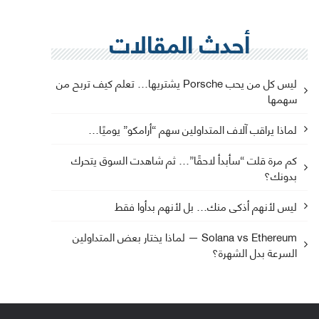
أحدث المقالات
ليس كل من يحب Porsche يشتريها… تعلم كيف تربح من
سهمها
لماذا يراقب آلاف المتداولين سهم “أرامكو” يوميًا…
كم مرة قلت “سأبدأ لاحقًا”… ثم شاهدت السوق يتحرك
بدونك؟
ليس لأنهم أذكى منك… بل لأنهم بدأوا فقط
Solana vs Ethereum — لماذا يختار بعض المتداولين
السرعة بدل الشهرة؟