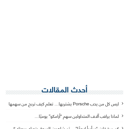
أحدث المقالات
ليس كل من يحب Porsche يشتريها… تعلم كيف تربح من سهمها
لماذا يراقب آلاف المتداولين سهم “أرامكو” يوميًا…
كم مرة قلت “سأبدأ لاحقًا”… ثم شاهدت السوق يتحرك بدونك؟