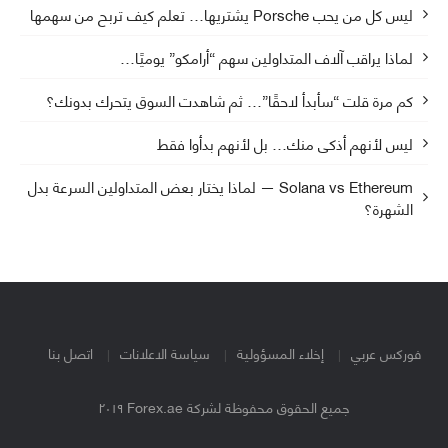
ليس كل من يحب Porsche يشتريها… تعلم كيف تربح من سهمها
لماذا يراقب آلاف المتداولين سهم “أرامكو” يوميًا…
كم مرة قلت “سأبدأ لاحقًا”… ثم شاهدت السوق يتحرك بدونك؟
ليس لأنهم أذكى منك… بل لأنهم بدأوا فقط
Solana vs Ethereum — لماذا يختار بعض المتداولين السرعة بدل
الشهرة؟
فوركس عربي
إخلاء المسؤولية
سياسة الاعلانات
اتصل بنا
جميع الحقوق محفوظة لشركة Forex.ae ٢٠١٩