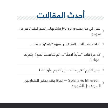
أحدث المقالات
ليس كل من يحب Porsche يشتريها… تعلم كيف تربح من
سهمها
لماذا يراقب آلاف المتداولين سهم “أرامكو” يوميًا…
كم مرة قلت “سأبدأ لاحقًا”… ثم شاهدت السوق يتحرك
بدونك؟
ليس لأنهم أذكى منك… بل لأنهم بدأوا فقط
Solana vs Ethereum — لماذا يختار بعض المتداولين
السرعة بدل الشهرة؟