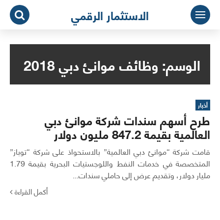
لتجاوز
الاستثمار الرقمي
لى
لمحتوى
الوسم:
وظائف موانئ دبي 2018
أخبار
طرح أسهم سندات شركة موانئ دبي
العالمية بقيمة 847.2 مليون دولار
قامت شركة “موانئ دبي العالمية” بالاستحواذ على شركة “توباز”
المتخصصة في خدمات النفط واللوجستيات البحرية بقيمة 1.79
مليار دولار، وتقديم عرض إلى حاملي سندات...
أكمل القراءة