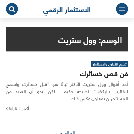
لتجاوز
الاستثمار الرقمي
لى
لمحتوى
الوسم:
وول ستريت
تعليم التداول والاستثمار
فن قص خسائرك
أحد أقوال وول ستريت الأكثر ثباتًا هو “قلل خسائرك واسمح
للفائزين بالركض”. نصيحة حكيم ، لكن يبدو أن العديد من
المستثمرين يفعلون عكس ذلك...
أكمل القراءة
اعلان