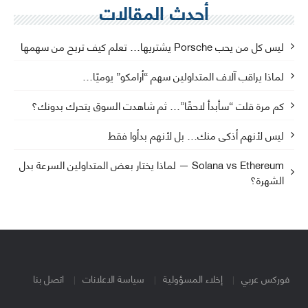
أحدث المقالات
ليس كل من يحب Porsche يشتريها… تعلم كيف تربح من سهمها
لماذا يراقب آلاف المتداولين سهم “أرامكو” يوميًا…
كم مرة قلت “سأبدأ لاحقًا”… ثم شاهدت السوق يتحرك بدونك؟
ليس لأنهم أذكى منك… بل لأنهم بدأوا فقط
Solana vs Ethereum — لماذا يختار بعض المتداولين السرعة بدل
الشهرة؟
فوركس عربي
إخلاء المسؤولية
سياسة الاعلانات
اتصل بنا