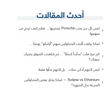
أحدث المقالات
ليس كل من يحب Porsche يشتريها… تعلم كيف تربح من
سهمها
لماذا يراقب آلاف المتداولين سهم “أرامكو” يوميًا…
كم مرة قلت “سأبدأ لاحقًا”… ثم شاهدت السوق يتحرك
بدونك؟
ليس لأنهم أذكى منك… بل لأنهم بدأوا فقط
Solana vs Ethereum — لماذا يختار بعض المتداولين
السرعة بدل الشهرة؟