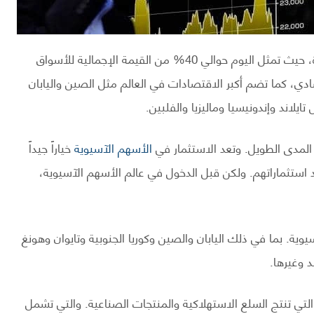
تشهد الأسواق الآسيوية نمواً متسارعاً خلال العقود الأخيرة، حيث تمثل اليوم حوالي 40% من القيمة الإجمالية للأسواق
صادي، كما تضم أكبر الاقتصادات في العالم مثل الصين واليابان
ايلاند وإندونيسيا وماليزيا والفلبين.
المدى الطويل. وتعد الاستثمار في
الأسهم الآسيوية
خياراً جيداً
 استثماراتهم. ولكن قبل الدخول في عالم الأسهم الآسيوية،
ة. بما في ذلك اليابان والصين وكوريا الجنوبية وتايوان وهونغ
د وغيرها.
تي تنتج السلع الاستهلاكية والمنتجات الصناعية. والتي تشمل