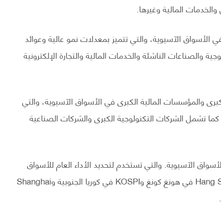
 والخدمات المالية وغيرها.
الأسواق الآسيوية، والتي تتميز بمعدلات نمو عالية وعوائد
ة والصناعات الناشئة والخدمات المالية والتجارة الإلكترونية
برى والمؤسسات المالية الكبرى في الأسواق الآسيوية، والتي
ي. كما تشمل الشركات التكنولوجية الكبرى والشركات الصناعية
واق الآسيوية. والتي تستخدم لتحديد الأداء العام للأسواق
الآسيوية، وتشمل مؤشرات مثل Nikkei في اليابان وHang Seng في هونغ كونغ وKOSPI في كوريا الجنوبية وShanghai