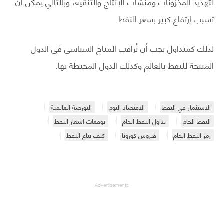
لتهديد المخزونات ومنشآت الإنتاج والتنقية، وبالتالي يمكن أن
تسبب إرتفاع كبير بسعر النفط.
لذلك كمتداول يجب أن تُراقب المناخ السياسي في الدول
المنتجة للنفط بالعالم وكذلك الدول المحيطة بها.
الاستثمار في النفط
الاقتصاد اليوم
البورصة العالمية
النفط الخام
تداول النفط الخام
توقعات اسعار النفط
رمز النفط الخام
فيروس كورونا
كيف يباع النفط
Advertisements