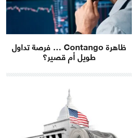
ظاهرة Contango … فرصة تداول
طويل أم قصير؟