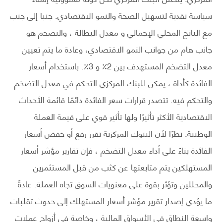
سياسة نقدية لتسهيل الصحة والنمو الاقتصادي. جنبا إلى جنب
مع الناتج المحلي الإجمالي و معدل البطالة ، والتضخم هو
جانب هام من جوانب النمو الاقتصادي، وعادة ما يتم تعيين
معدل التضخم المستهدف بين 2٪ و 3٪. باستخدام أسعار
الفائدة كأداة ، يمكن للبنك المركزي التحكم في معدل التضخم
والتحكم فيه. تتصدر قرارات سعر الفائدة دائمًا قائمة الأحداث
الاقتصادية الأكثر تأثيرًا ولها تأثير قوي على قيمة العملة
الوطنية. نظرًا لأن البنوك المركزية تقرر رفع أو خفض أسعار
الفائدة بناءً على أداء معدل التضخم ، فإن تقارير مؤشر أسعار
المستهلكين يتم متابعتها عن كثب من قبل المستثمرين
والمحللين وتؤثر بقوة على معنويات السوق تجاه العملة. عادةً
ما يؤدي إصدار تقرير مؤشر أسعار المستهلك إلى حدوث تقلبات
واسعة النطاق في الأسواق المالية ، وخاصة في أزواج عملات