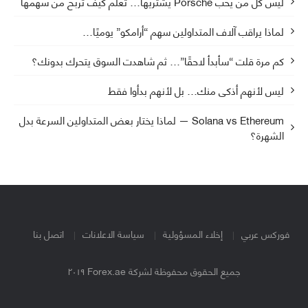
ليس كل من يحب Porsche يشتريها… تعلم كيف تربح من سهمها
لماذا يراقب آلاف المتداولين سهم “أرامكو” يوميًا…
كم مرة قلت “سأبدأ لاحقًا”… ثم شاهدت السوق يتحرك بدونك؟
ليس لأنهم أذكى منك… بل لأنهم بدأوا فقط
Solana vs Ethereum — لماذا يختار بعض المتداولين السرعة بدل
الشهرة؟
فوركس عربي
إخلاء المسؤولية
سياسة الاعلانات
اتصل بنا
جميع الحقوق محفوظة لشركة Forex.ae ٢٠١٩