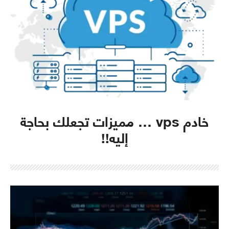
خادم vps … مميزات تجعلك بحاجة
إليه!!