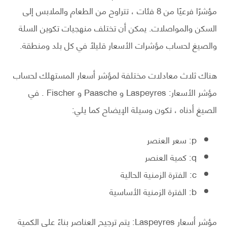
مؤشرًا فرعيًا من 8 فئات ، تتراوح من الطعام والملابس إلى
السكن والمواصلات. يمكن أن تختلف منهجيات تكوين السلة
والصيغ لحساب مؤشرات الأسعار قليلاً في كل بلد ومنطقة.
هناك ثلاث معادلات مختلفة لمؤشر أسعار المستهلك لحساب
مؤشر الأسعار: Laspeyres و Paasche و Fischer . في
الصيغ أدناه ، تكون وسيلة الإيضاح كما يلي:
p: سعر العنصر
q: كمية العنصر
c: الفترة الزمنية الحالية
b: الفترة الزمنية الأساسية
مؤشر أسعار Laspeyres: يتم ترجيح العناصر بناءً على الكمية