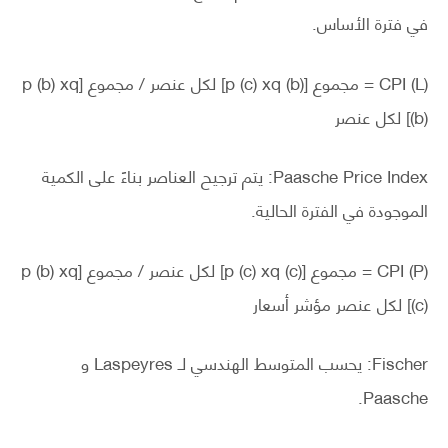
في فترة الأساس.
CPI (L) = مجموع [p (c) xq (b)] لكل عنصر / مجموع [p (b) xq
(b)] لكل عنصر
Paasche Price Index: يتم ترجيح العناصر بناءً على الكمية
الموجودة في الفترة الحالية.
CPI (P) = مجموع [p (c) xq (c)] لكل عنصر / مجموع [p (b) xq
(c)] لكل عنصر مؤشر أسعار
Fischer: يحسب المتوسط ​​الهندسي لـ Laspeyres و
Paasche.