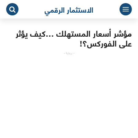
لتجاوز
الاستثمار الرقمي
لى
لمحتوى
مؤشر أسعار المستهلك …كيف يؤثر
على الفوركس؟!
- برعاية -