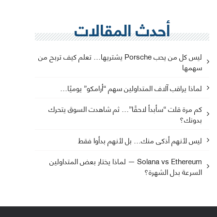
أحدث المقالات
ليس كل من يحب Porsche يشتريها… تعلم كيف تربح من
سهمها
لماذا يراقب آلاف المتداولين سهم “أرامكو” يوميًا…
كم مرة قلت “سأبدأ لاحقًا”… ثم شاهدت السوق يتحرك
بدونك؟
ليس لأنهم أذكى منك… بل لأنهم بدأوا فقط
Solana vs Ethereum — لماذا يختار بعض المتداولين
السرعة بدل الشهرة؟