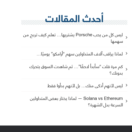
أحدث المقالات
ليس كل من يحب Porsche يشتريها… تعلم كيف تربح من
سهمها
لماذا يراقب آلاف المتداولين سهم “أرامكو” يوميًا…
كم مرة قلت “سأبدأ لاحقًا”… ثم شاهدت السوق يتحرك
بدونك؟
ليس لأنهم أذكى منك… بل لأنهم بدأوا فقط
Solana vs Ethereum — لماذا يختار بعض المتداولين
السرعة بدل الشهرة؟