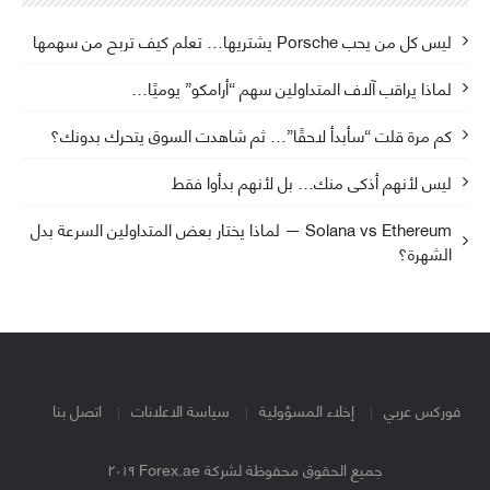
ليس كل من يحب Porsche يشتريها… تعلم كيف تربح من سهمها
لماذا يراقب آلاف المتداولين سهم “أرامكو” يوميًا…
كم مرة قلت “سأبدأ لاحقًا”… ثم شاهدت السوق يتحرك بدونك؟
ليس لأنهم أذكى منك… بل لأنهم بدأوا فقط
Solana vs Ethereum — لماذا يختار بعض المتداولين السرعة بدل
الشهرة؟
فوركس عربي
إخلاء المسؤولية
سياسة الاعلانات
اتصل بنا
جميع الحقوق محفوظة لشركة Forex.ae ٢٠١٩