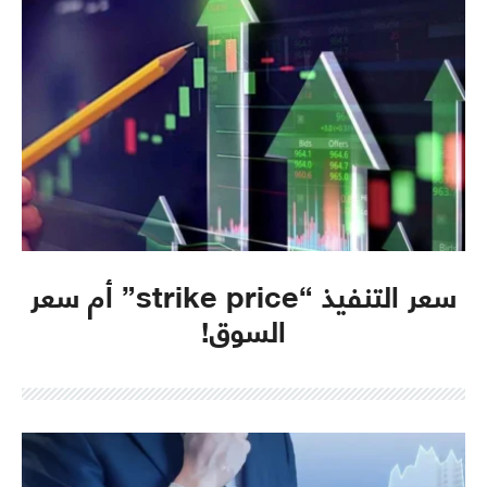
سعر التنفيذ “strike price” أم سعر
السوق!