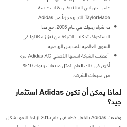
عامر سبورتس الفنلندية. و ظلت علامة
TaylorMade التجارية جزءاً من Adidas.
تم شراء ريبوك في عام 2006. مع هذا
الاستحواذ، تمكنت الشركة من تعزيز مكانتها في
السوق العالمية للملابس الرياضية.
أعطيت الشركة اسمها الأصلي Adidas AG مرة
أخرى في ذلك العام. تمثل مبيعات ريبوك 10%
من مبيعات الشركة.
لماذا يمكن أن تكون Adidas استثمار
جيد؟
وضعت Adidas بالفعل خطة في عام 2015 لزيادة النمو بشكل
كبير. يفعلون ذلك عن طريق زيادة وجودهم بشكل ملحوظ في