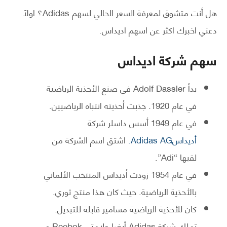
هل أنت متشوق لمعرفة السعر الحالي لسهم Adidas؟ اولاً
دعني اخبرك اكثر عن اسهم اديداس.
سهم شركة اديداس
بدأ Adolf Dassler في صنع الأحذية الرياضية
في عام 1920. جذبت أحذيته انتباه الرياضيين.
في عام 1949 أسس داسلر شركة
أديداسAdidas AG.
اشتق اسم الشركة من
لقبها “Adi”.
في عام 1954 زودت أديداس المنتخب الألماني
بالأحذية الرياضية. حيث كان هذا منتج ثوري.
كان للأحذية الرياضية مسامير قابلة للتبديل.
تملك شركة Adidas أيضا علامتي Reebok و