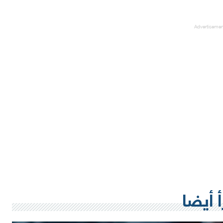
Advertiseme
أ أيضا