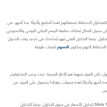
لمتداول الاحتفاظ بصفقاتهم لعدة أسابيع وأحيانًا عدة أشهر، في
على سبيل المثال يُمكنك متابعة الرسم البياني اليومي والأسبوعي
تداول. بينما التحليل الفني فهو يُساعدك في تحديد وقت الدخول
 الاحتفاظ لأنهم يملكون
الاسهم
لفترات طويلة.
اول، لكن الفرق بينهما هو الأطر الزمنية، حيث يرغب المتداولون
عدة أشهر وأحيانًا لعدة سنوات، وهكذا يحصول على المزيد من
ين.
يُمكنك الإستعانة بخدمات منصات التداول العالمية Meta Trader لتحليل الأسعار في سوق التداول، بينما التحليل