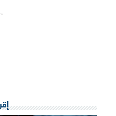
nts
إقر