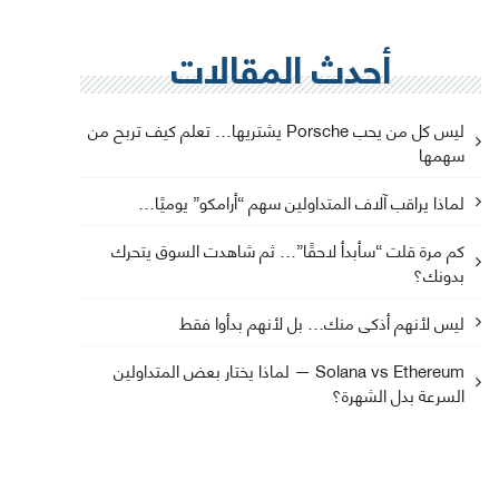
أحدث المقالات
ليس كل من يحب Porsche يشتريها… تعلم كيف تربح من
سهمها
لماذا يراقب آلاف المتداولين سهم “أرامكو” يوميًا…
كم مرة قلت “سأبدأ لاحقًا”… ثم شاهدت السوق يتحرك
بدونك؟
ليس لأنهم أذكى منك… بل لأنهم بدأوا فقط
Solana vs Ethereum — لماذا يختار بعض المتداولين
السرعة بدل الشهرة؟