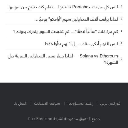
ليس كل من يحب Porsche يشتريها… تعلم كيف تربح من سهمها
لماذا يراقب آلاف المتداولين سهم “أرامكو” يوميًا…
كم مرة قلت “سأبدأ لاحقًا”… ثم شاهدت السوق يتحرك بدونك؟
ليس لأنهم أذكى منك… بل لأنهم بدأوا فقط
Solana vs Ethereum — لماذا يختار بعض المتداولين السرعة بدل
الشهرة؟
فوركس عربي
إخلاء المسؤولية
سياسة الاعلانات
اتصل بنا
جميع الحقوق محفوظة لشركة Forex.ae ٢٠١٩