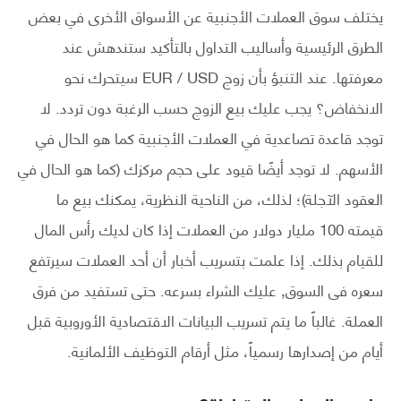
يختلف سوق العملات الأجنبية عن الأسواق الأخرى في بعض
الطرق الرئيسية وأساليب التداول بالتأكيد ستندهش عند
معرفتها. عند التنبؤ بأن زوج EUR / USD سيتحرك نحو
الانخفاض؟ يجب عليك بيع الزوج حسب الرغبة دون تردد. لا
توجد قاعدة تصاعدية في العملات الأجنبية كما هو الحال في
الأسهم. لا توجد أيضًا قيود على حجم مركزك (كما هو الحال في
العقود الآجلة)؛ لذلك، من الناحية النظرية، يمكنك بيع ما
قيمته 100 مليار دولار من العملات إذا كان لديك رأس المال
للقيام بذلك. إذا علمت بتسريب أخبار أن أحد العملات سيرتفع
سعره فى السوق, عليك الشراء بسرعه. حتى تستفيد من فرق
العملة. غالباً ما يتم تسريب البيانات الاقتصادية الأوروبية قبل
أيام من إصدارها رسمياً، مثل أرقام التوظيف الألمانية.