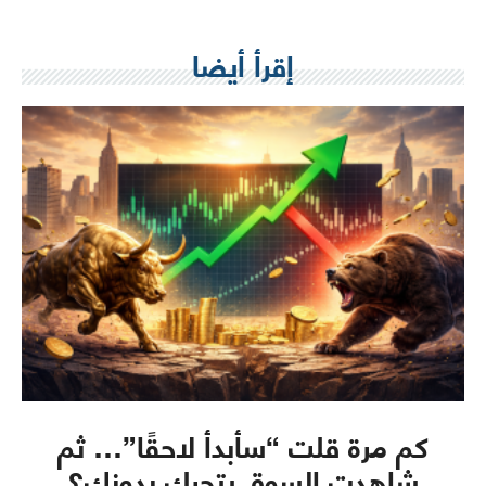
إقرأ أيضا
كم مرة قلت “سأبدأ لاحقًا”… ثم
شاهدت السوق يتحرك بدونك؟